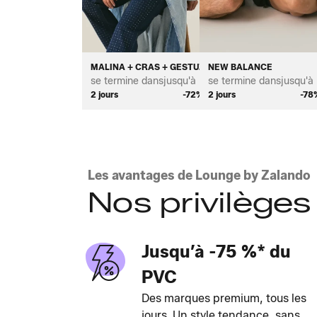
MALINA + CRAS + GESTUZ
NEW BALANCE
se termine dans
jusqu'à *
se termine dans
jusqu'à 
2 jours
-72%
2 jours
-78
Les avantages de Lounge by Zalando
Nos privilèges
Jusqu’à -75 %* du
PVC
Des marques premium, tous les
jours. Un style tendance, sans