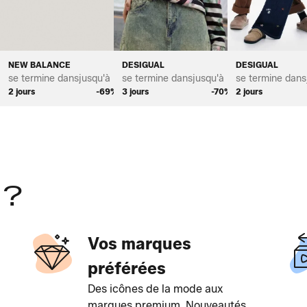
NEW BALANCE
DESIGUAL
DESIGUAL
*
se termine dans
jusqu'à *
se termine dans
jusqu'à *
se termine dans
%
2 jours
-69%
3 jours
-70%
2 jours
 ?
Vos marques
préférées
Des icônes de la mode aux
marques premium. Nouveautés