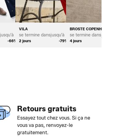
VILA
BROSTE COPENHAGEN
BAYTON
jusqu'à *
se termine dans
jusqu'à *
se termine dans
jusqu'à *
se term
-66%
2 jours
-79%
4 jours
-68%
3 jours
Retours gratuits
Essayez tout chez vous. Si ça ne
vous va pas, renvoyez-le
gratuitement.