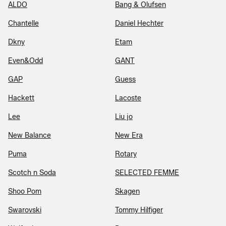
ALDO
Bang & Olufsen
Chantelle
Daniel Hechter
Dkny
Etam
Even&Odd
GANT
GAP
Guess
Hackett
Lacoste
Lee
Liu jo
New Balance
New Era
Puma
Rotary
Scotch n Soda
SELECTED FEMME
Shoo Pom
Skagen
Swarovski
Tommy Hilfiger