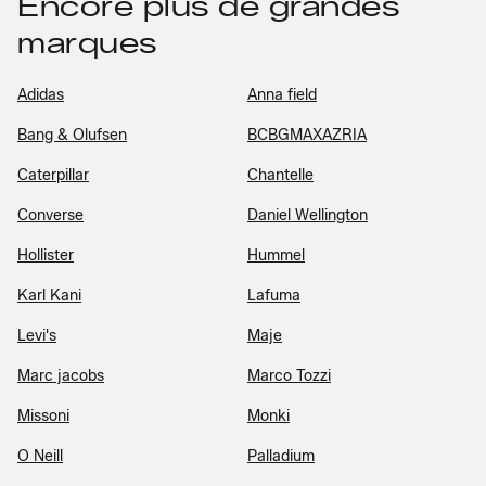
Encore plus de grandes
marques
Adidas
Anna field
Bang & Olufsen
BCBGMAXAZRIA
Caterpillar
Chantelle
Converse
Daniel Wellington
Hollister
Hummel
Karl Kani
Lafuma
Levi's
Maje
Marc jacobs
Marco Tozzi
Missoni
Monki
O Neill
Palladium