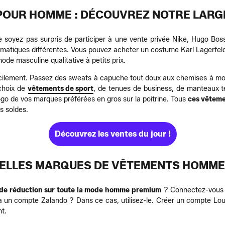
OUR HOMME : DÉCOUVREZ NOTRE LARG
e soyez pas surpris de participer à une vente privée Nike, Hugo Bo
thématiques différentes. Vous pouvez acheter un costume Karl Lager
de masculine qualitative à petits prix.
ilement. Passez des sweats à capuche tout doux aux chemises à moti
 choix de
vêtements de sport
, de tenues de business, de manteaux t
ogo de vos marques préférées en gros sur la poitrine. Tous
ces vêteme
s soldes.
Découvrez les ventes du jour !
BELLES MARQUES DE VÊTEMENTS HOMME
 de réduction sur toute la mode homme premium
? Connectez-vous à
jà un compte Zalando ? Dans ce cas, utilisez-le. Créer un compte L
t.