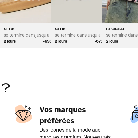
OMME
CE POUR HOMME
GEOX
GEOX
DESIGUAL
*
se termine dans
jusqu'à *
se termine dans
jusqu'à *
se termine dans
%
2 jours
-69%
2 jours
-67%
2 jours
 ?
Vos marques
préférées
Des icônes de la mode aux
marques premium. Nouveautés