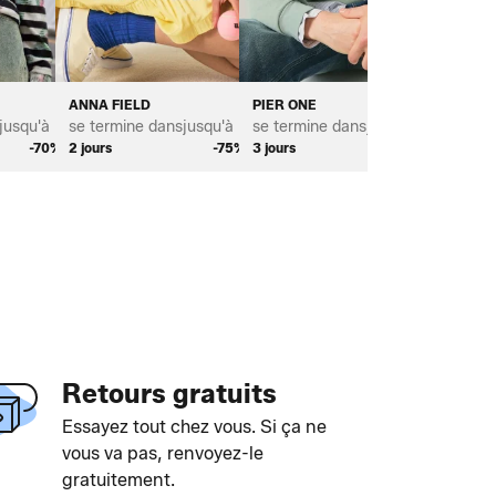
ANNA FIELD
PIER ONE
RED BUL
jusqu'à *
se termine dans
jusqu'à *
se termine dans
jusqu'à *
se term
-70%
2 jours
-75%
3 jours
-75%
2 jours
Retours gratuits
Essayez tout chez vous. Si ça ne
vous va pas, renvoyez-le
gratuitement.