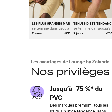
LES PLUS GRANDES MARQUES TENDANCE POUR H
TENUES D’ÉTÉ TENDAN
se termine dans
jusqu'à *
se termine dans
jusqu'à 
2 jours
-73%
2 jours
-75
Les avantages de Lounge by Zalando
Nos privilèges
Jusqu’à -75 %* du
PVC
Des marques premium, tous les
jours. Un style tendance, sans