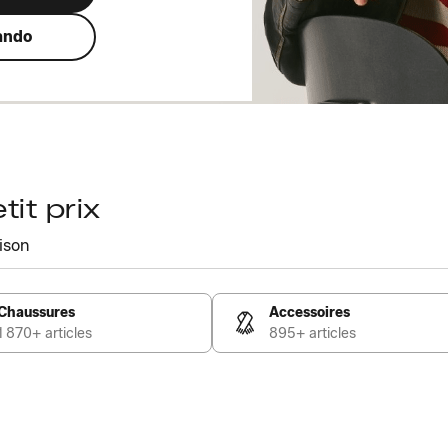
ando
it prix
ison
Chaussures
Accessoires
1 870+ articles
895+ articles