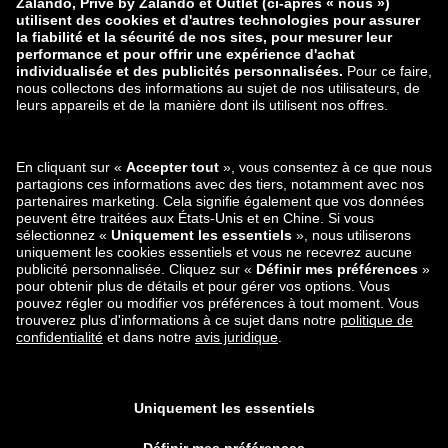
zalando-prive.es
zalando-lounge.cz
zalando-lounge.lt
zalando-lounge.sk
zalando-lounge.ro
zalando-lounge.hr
zalando-lounge.si
zalando-lounge.hu
zalando-lounge.lu
zalando-lounge.ee
zalando-lounge.lv
zalando-lounge.no
Retrouvez-nous
aussi sur
Facebook
Instagram
*Par rapport au
prix de vente conseillé
.