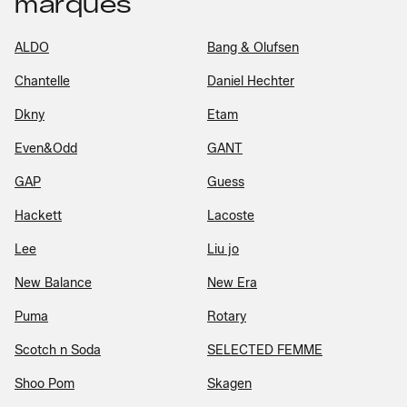
marques
ALDO
Bang & Olufsen
Chantelle
Daniel Hechter
Dkny
Etam
Even&Odd
GANT
GAP
Guess
Hackett
Lacoste
Lee
Liu jo
New Balance
New Era
Puma
Rotary
Scotch n Soda
SELECTED FEMME
Shoo Pom
Skagen