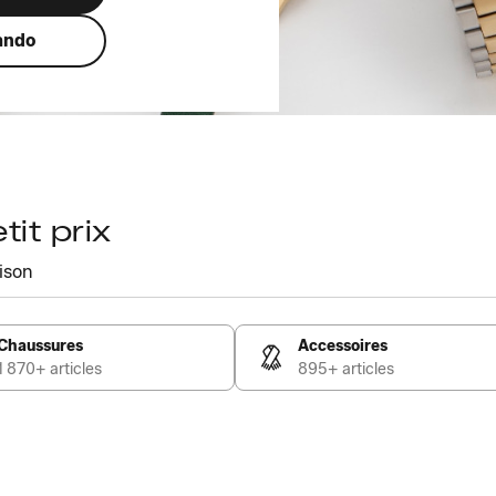
ando
it prix
ison
Chaussures
Accessoires
1 870+ articles
895+ articles