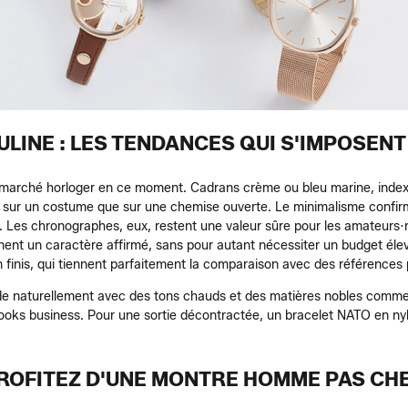
LINE : LES TENDANCES QUI S'IMPOSENT
u marché horloger en ce moment. Cadrans crème ou bleu marine, index b
n sur un costume que sur une chemise ouverte. Le minimalisme confirm
er. Les chronographes, eux, restent une valeur sûre pour les amateurs
nnent un caractère affirmé, sans pour autant nécessiter un budget é
n finis, qui tiennent parfaitement la comparaison avec des références
de naturellement avec des tons chauds et des matières nobles comme 
 looks business. Pour une sortie décontractée, un bracelet NATO en ny
ROFITEZ D'UNE MONTRE HOMME PAS CH