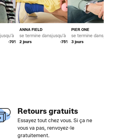
ANNA FIELD
PIER ONE
RED BUL
jusqu'à *
se termine dans
jusqu'à *
se termine dans
jusqu'à *
se term
-70%
2 jours
-75%
3 jours
-75%
2 jours
Retours gratuits
Essayez tout chez vous. Si ça ne
vous va pas, renvoyez-le
gratuitement.