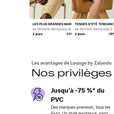
LES PLUS GRANDES MARQUES TENDANCE POUR H
TENUES D’ÉTÉ TENDAN
se termine dans
jusqu'à *
se termine dans
jusqu'à 
2 jours
-73%
2 jours
-75
Les avantages de Lounge by Zalando
Nos privilèges
Jusqu’à -75 %* du
PVC
Des marques premium, tous les
jours. Un style tendance, sans