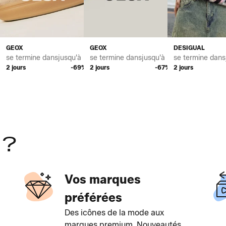
OMME
CE POUR HOMME
GEOX
GEOX
DESIGUAL
*
se termine dans
jusqu'à *
se termine dans
jusqu'à *
se termine dans
%
2 jours
-69%
2 jours
-67%
2 jours
 ?
Vos marques
préférées
Des icônes de la mode aux
marques premium. Nouveautés