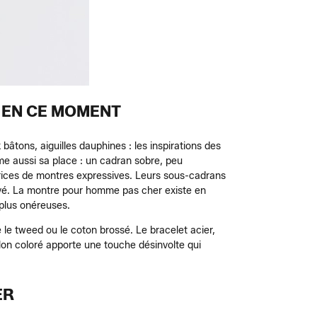
 EN CE MOMENT
âtons, aiguilles dauphines : les inspirations des
e aussi sa place : un cadran sobre, peu
·rices de montres expressives. Leurs sous-cadrans
levé. La montre pour homme pas cher existe en
 plus onéreuses.
le tweed ou le coton brossé. Le bracelet acier,
lon coloré apporte une touche désinvolte qui
ER