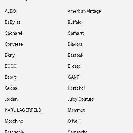
ALDO
American vintage
BaByliss
Buffalo
Cacharel
Carhartt
Converse
Diadora
Dkny
Eastpak
ECCO
Ellesse
Esprit
GANT
Guess
Herschel
Jordan
Juicy Couture
KARL LAGERFELD
Mammut
Moschino
O Neill
Patagonia
Samsonite