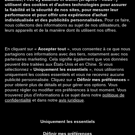
zalando-prive.es
zalando-lounge.cz
zalando-lounge.lt
zalando-lounge.sk
zalando-lounge.ro
zalando-lounge.hr
zalando-lounge.si
zalando-lounge.hu
zalando-lounge.lu
zalando-lounge.ee
zalando-lounge.lv
zalando-lounge.no
Retrouvez-nous
aussi sur
Facebook
Instagram
*Par rapport au
prix de vente conseillé
.