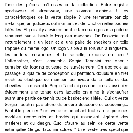
l'une des pièces maîtresses de la collection. Entre registre
sportswear et streetwear, une savante alchimie ! Les
caractéristiques de la veste zippée ? une fermeture par zip
métallique, un judicieux col montant et de fonctionnelles poches
latérales. Et puis, il y a évidemment le fameux logo sur la poitrine
rehaussé par le liseré le long des manches. On l'associe tout
naturellement à un jean et à une paire de sneakers en toile
frappée du même logo. Un logo visible à la fois sur la languette,
les oeillets métalliques et la semelle, excusez du peu !
L'alternative, c'est l'ensemble Sergio Tacchini pas cher :
pantalon de jogging et veste de survêtement. On apprécie au
passage la qualité de conception du pantalon, doublure en filet
mesh ou élastique de maintien au niveau de la taille et des
chevilles. Un ensemble Sergio Tacchini pas cher, c'est aussi bien
évidemment une tenue dans laquelle on aime à s'échauffer
avant une partie de tennis ou de basket endiablée. Qui dit veste
Sergio Tacchini pas chère dit encore doudoune et cocooning...
Faut-il le préciser ? on avoue un penchant tout naturel pour ces
modèles rembourrés et brodés qui associent légèreté des
matières et du design. Quoi d'autre au sein de cette vente
estampillée Sergio Tacchini soldes ? Une veste très spécifique