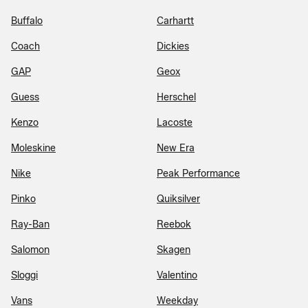
Buffalo
Carhartt
Coach
Dickies
GAP
Geox
Guess
Herschel
Kenzo
Lacoste
Moleskine
New Era
Nike
Peak Performance
Pinko
Quiksilver
Ray-Ban
Reebok
Salomon
Skagen
Sloggi
Valentino
Vans
Weekday