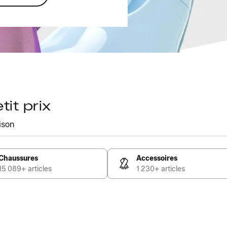
it prix
ison
Chaussures
Accessoires
15 089+ articles
1 230+ articles