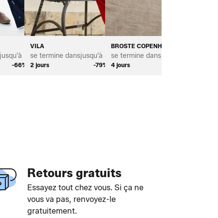
VILA
BROSTE COPENHAGEN
BAYTON
jusqu'à *
se termine dans
jusqu'à *
se termine dans
jusqu'à *
se term
-66%
2 jours
-79%
4 jours
-68%
3 jours
Retours gratuits
Essayez tout chez vous. Si ça ne
vous va pas, renvoyez-le
gratuitement.