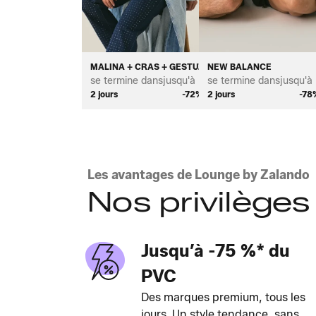
MALINA + CRAS + GESTUZ
NEW BALANCE
se termine dans
jusqu'à *
se termine dans
jusqu'à 
2 jours
-72%
2 jours
-78
Les avantages de Lounge by Zalando
Nos privilèges
Jusqu’à -75 %* du
PVC
Des marques premium, tous les
jours. Un style tendance, sans