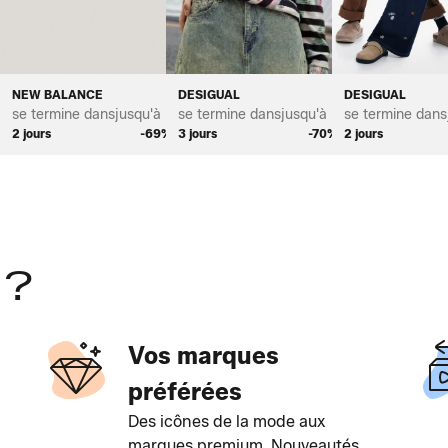
NEW BALANCE
DESIGUAL
DESIGUAL
*
se termine dans
jusqu'à *
se termine dans
jusqu'à *
se termine dans
%
2 jours
-69%
3 jours
-70%
2 jours
 ?
Vos marques
préférées
Des icônes de la mode aux
marques premium. Nouveautés