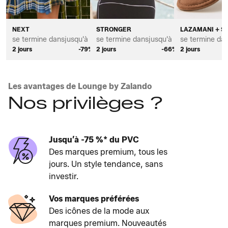
NEXT
STRONGER
LAZAMANI + S
se termine dans
jusqu'à *
se termine dans
jusqu'à *
se termine da
2 jours
-79%
2 jours
-66%
2 jours
Les avantages de Lounge by Zalando
Nos privilèges ?
Jusqu’à -75 %* du PVC
Des marques premium, tous les
jours. Un style tendance, sans
investir.
Vos marques préférées
Des icônes de la mode aux
marques premium. Nouveautés