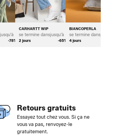
CARHARTT WIP
BIANCOPERLA
MICHAE
jusqu'à *
se termine dans
jusqu'à *
se termine dans
jusqu'à *
se term
-78%
2 jours
-65%
4 jours
-70%
2 jours
Retours gratuits
Essayez tout chez vous. Si ça ne
vous va pas, renvoyez-le
gratuitement.