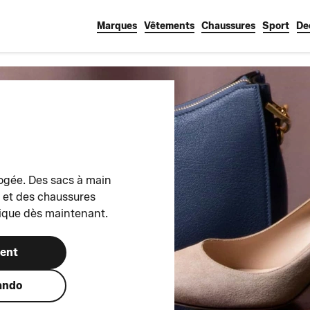
Marques
Vêtements
Chaussures
Sport
De
pogée. Des sacs à main
é et des chaussures
nique dès maintenant.
ment
ando