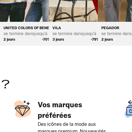
UNITED COLORS OF BENETTON
VILA
PEGADOR
*
se termine dans
jusqu'à *
se termine dans
jusqu'à *
se termine dans
%
2 jours
-70%
3 jours
-79%
2 jours
 ?
Vos marques
préférées
Des icônes de la mode aux
marques premium. Nouveautés