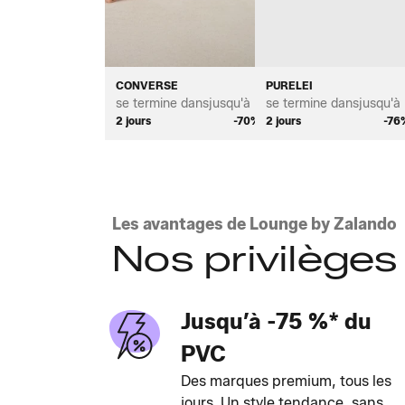
CONVERSE
PURELEI
se termine dans
jusqu'à *
se termine dans
jusqu'à 
2 jours
-70%
2 jours
-76
Les avantages de Lounge by Zalando
Nos privilèges
Jusqu’à -75 %* du
PVC
Des marques premium, tous les
jours. Un style tendance, sans