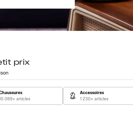
it prix
ison
Chaussures
Accessoires
15 089+ articles
1 230+ articles