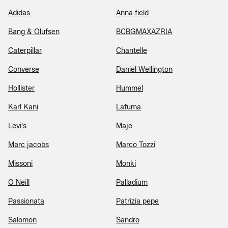
Adidas
Anna field
Bang & Olufsen
BCBGMAXAZRIA
Caterpillar
Chantelle
Converse
Daniel Wellington
Hollister
Hummel
Karl Kani
Lafuma
Levi's
Maje
Marc jacobs
Marco Tozzi
Missoni
Monki
O Neill
Palladium
Passionata
Patrizia pepe
Salomon
Sandro