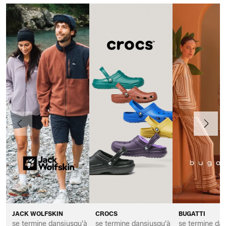
Précédent
Suivant
JACK WOLFSKIN
CROCS
BUGATTI
se termine dans
jusqu'à *
se termine dans
jusqu'à *
se termine da