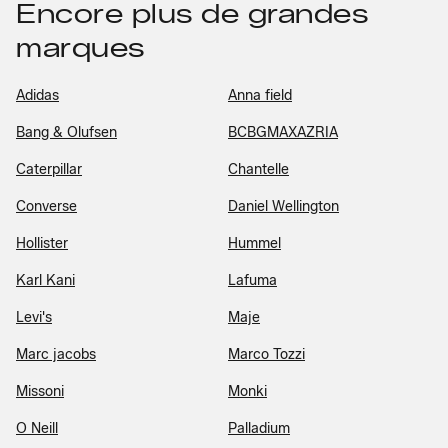
Encore plus de grandes
marques
Adidas
Anna field
Bang & Olufsen
BCBGMAXAZRIA
Caterpillar
Chantelle
Converse
Daniel Wellington
Hollister
Hummel
Karl Kani
Lafuma
Levi's
Maje
Marc jacobs
Marco Tozzi
Missoni
Monki
O Neill
Palladium