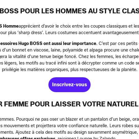
BOSS POUR LES HOMMES AU STYLE CLA
SS Homme
apprécient d’avoir le choix entre les coupes classiques et le
jour plus ‘sharp dress’. Leurs costumes accentuent avantageusement 
cessoires Hugo BOSS ont aussi leur importance
. C’est par ces petit
is d’un bonnet en viscose, laine, polyamide et alpaga procure une chal
gera la vitalité d’une tenue beige foncé. Chez les femmes, les échar
es légers, les motifs au tracé infini sont à décrypter comme un code 
privilégie les matières organiques, plus respectueuses de la planète.
Inscrivez-vous
 FEMME POUR LAISSER VOTRE NATURE
mmes. Pourquoi ne pas oser un blazer et un pantalon d’un beige, ora
 les mouvements et projettera votre confiance naturelle. Leurs robes su
vements. Ajoutez à cela des motifs au design savamment asymétrique, 
mbreuses offres exclusives
, rejoignez Lounge by Zalando.