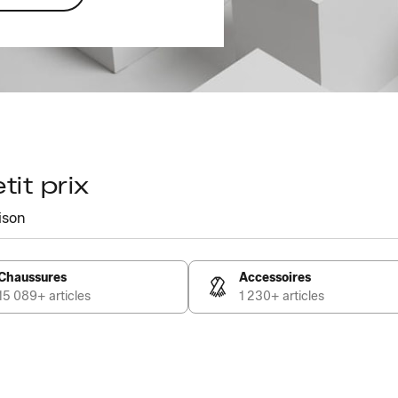
it prix
ison
Chaussures
Accessoires
15 089+ articles
1 230+ articles