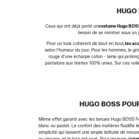
HUGO 
Ceux qui ont déjà porté un
costume Hugo BO
besoin de se montrer sous un 
Pour un look cohérent de bout en bout,
les ac
selon l’humeur du jour. Pour les hommes, le gr
rouge d’une écharpe coton - laine qui prolon
pantalons aux teintes 100% unies. Sur ces voil
HUGO BOSS POUR
Même effet garanti avec les tenues Hugo BOSS Fe
blanc ou pastel. Le confort des matières fluidifie
simplicité qui laissent une ample latitude de mou
ou viscose, et le tour est joué. Pour recevoir de
no