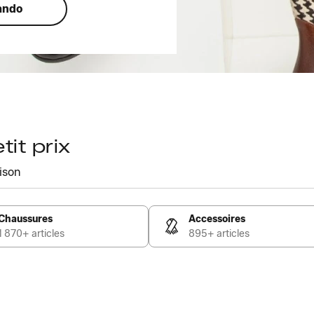
ando
it prix
ison
Chaussures
Accessoires
1 870+ articles
895+ articles