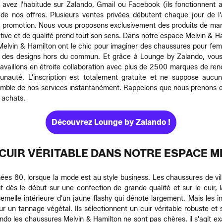
ous avez l'habitude sur Zalando, Gmail ou Facebook (ils fonctionnen
e nos offres. Plusieurs ventes privées débutent chaque jour de 
en promotion. Nous vous proposons exclusivement des produits de m
tive et de qualité prend tout son sens. Dans notre espace Melvin & H
de Melvin & Hamilton ont le chic pour imaginer des chaussures pour f
s des designs hors du commun. Et grâce à Lounge by Zalando, vous
s travaillons en étroite collaboration avec plus de 2500 marques de 
nauté. L'inscription est totalement gratuite et ne suppose auc
nsemble de nos services instantanément. Rappelons que nous prenons e
 achats.
Découvrez Lounge by Zalando !
CUIR VÉRITABLE DANS NOTRE ESPACE M
ées 80, lorsque la mode est au style business. Les chaussures de vi
 dès le début sur une confection de grande qualité et sur le cuir,
melle intérieure d'un jaune flashy qui dénote largement. Mais les 
 sur un tannage végétal. Ils sélectionnent un cuir véritable robuste et
lando les chaussures Melvin & Hamilton ne sont pas chères, il s'ag