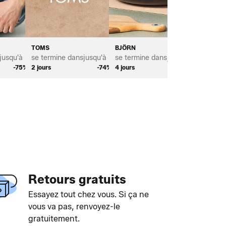
TOMS
BJÖRN
BROSTE
jusqu'à *
se termine dans
jusqu'à *
se termine dans
jusqu'à *
se term
-75%
2 jours
-74%
4 jours
-65%
2 jours
Retours gratuits
Essayez tout chez vous. Si ça ne
vous va pas, renvoyez-le
gratuitement.