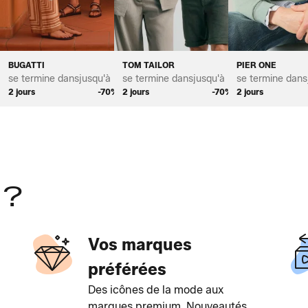
BUGATTI
TOM TAILOR
PIER ONE
*
se termine dans
jusqu'à *
se termine dans
jusqu'à *
se termine dans
%
2 jours
-70%
2 jours
-70%
2 jours
 ?
Vos marques
préférées
Des icônes de la mode aux
marques premium. Nouveautés