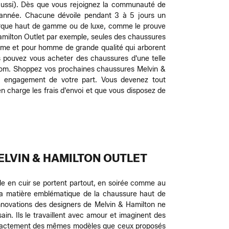
t aussi). Dès que vous rejoignez la communauté de
l'année. Chacune dévoile pendant 3 à 5 jours un
arque haut de gamme ou de luxe, comme le prouve
amilton Outlet par exemple, seules des chaussures
emme et pour homme de grande qualité qui arborent
 pouvez vous acheter des chaussures d'une telle
renom. Shoppez vos prochaines chaussures Melvin &
un engagement de votre part. Vous devenez tout
n charge les frais d'envoi et que vous disposez de
ELVIN & HAMILTON OUTLET
lle en cuir se portent partout, en soirée comme au
 la matière emblématique de la chaussure haut de
innovations des designers de Melvin & Hamilton ne
 sain. Ils le travaillent avec amour et imaginent des
it exactement des mêmes modèles que ceux proposés