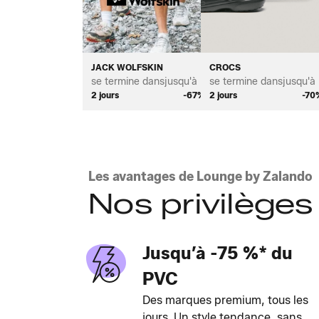
JACK WOLFSKIN
CROCS
se termine dans
jusqu'à *
se termine dans
jusqu'à 
2 jours
-67%
2 jours
-70
Les avantages de Lounge by Zalando
Nos privilèges
Jusqu’à -75 %* du
PVC
Des marques premium, tous les
jours. Un style tendance, sans