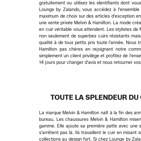
gratuitement ou utilisez les identifiants dont v
Lounge by Zalando, vous accédez à l'ensemble d
maximum de choix sur des articles d'exception 
une vente privée Melvin & Hamilton. La mode créa
en cuir véritable vous attendent. Les stylistes 
non seulement de superbes cuirs résistants mai
qualité à de tous petits prix toute l'année. Nou
Hamilton pas chères en rejoignant notre commu
simplement un client privilège et profitez de l'e
14 jours pour changer d'avis et nous retourner vos
TOUTE LA SPLENDEUR DU 
La marque Melvin & Hamilton naît à la fin des ann
bureau. Les chaussures Melvin & Hamilton misent
gamme. Elle ajoute sa première patte avec une se
s'arrêtent pas là. Ils travaillent le cuir en misant
collections au design fort. Si chez Lounge by Za