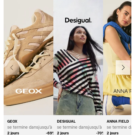
Précédent
Suivant
GEOX
DESIGUAL
ANNA FIELD
se termine dans
jusqu'à *
se termine dans
jusqu'à *
se termine da
2 jours
-69%
2 jours
-70%
2 jours