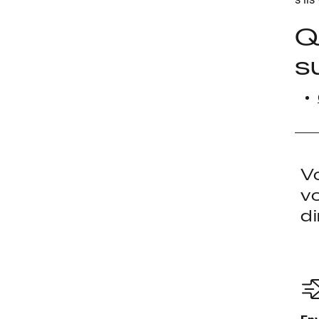
Q
s
V
v
d