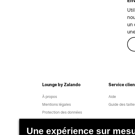
En
Uti
nou
un 
une
Lounge by Zalando
Service clien
À propos
Aide
Mentions légales
Guide des taille
Protection des données
Traitement des données
Rétractation